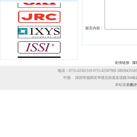
（国家半导），Xilinx （赛灵思） ST IR等
知名IC品牌原装产品.包括：单片机、存储
器、电源器件、接口电路、运算放大器、
模数/数模转换器、可编程逻辑器件、高频
留言内容：
模块，光耦、二三极管、MOS管等
友情链接:
深
电话：0755-82561519 0755-82567969 189284355
中国 深圳市福田区华强北街道友谊路304栋
本站流量
统计