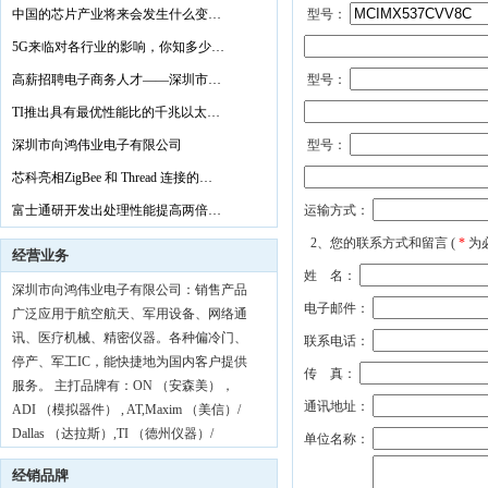
MA
中国的芯片产业将来会发生什么变…
型号：
5G来临对各行业的影响，你知多少…
高薪招聘电子商务人才——深圳市…
型号：
TI推出具有最优性能比的千兆以太…
深圳市向鸿伟业电子有限公司
型号：
芯科亮相ZigBee 和 Thread 连接的…
富士通研开发出处理性能提高两倍…
运输方式：
2、您的联系方式和留言 (
*
为
经营业务
姓 名：
深圳市向鸿伟业电子有限公司：销售产品
电子邮件：
广泛应用于航空航天、军用设备、网络通
讯、医疗机械、精密仪器。各种偏冷门、
联系电话：
停产、军工IC，能快捷地为国内客户提供
传 真：
服务。 主打品牌有：ON （安森美），
通讯地址：
ADI （模拟器件） , AT,Maxim （美信）/
Dallas （达拉斯）,TI （德州仪器）/
单位名称：
BB（Burr-Brown），Philips （飞利浦）/
经销品牌
NXP （恩智浦），NEC （日电），NS