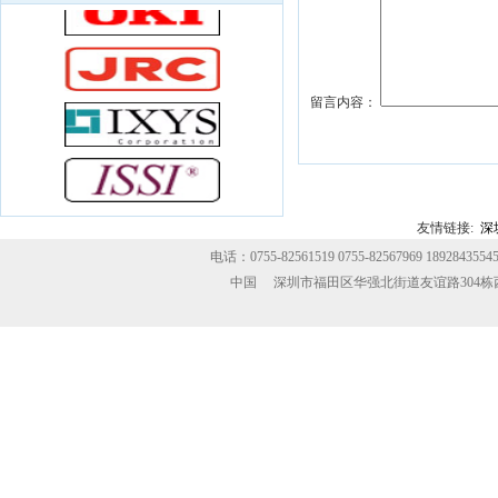
（国家半导），Xilinx （赛灵思） ST IR等
知名IC品牌原装产品.包括：单片机、存储
器、电源器件、接口电路、运算放大器、
模数/数模转换器、可编程逻辑器件、高频
留言内容：
模块，光耦、二三极管、MOS管等
友情链接:
深
电话：0755-82561519 0755-82567969 189284355
中国 深圳市福田区华强北街道友谊路304栋