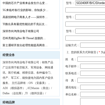
MA
中国的芯片产业将来会发生什么变…
型号：
5G来临对各行业的影响，你知多少…
高薪招聘电子商务人才——深圳市…
型号：
TI推出具有最优性能比的千兆以太…
深圳市向鸿伟业电子有限公司
型号：
芯科亮相ZigBee 和 Thread 连接的…
富士通研开发出处理性能提高两倍…
运输方式：
2、您的联系方式和留言 (
*
为
经营业务
姓 名：
深圳市向鸿伟业电子有限公司：销售产品
电子邮件：
广泛应用于航空航天、军用设备、网络通
讯、医疗机械、精密仪器。各种偏冷门、
联系电话：
停产、军工IC，能快捷地为国内客户提供
传 真：
服务。 主打品牌有：ON （安森美），
通讯地址：
ADI （模拟器件） , AT,Maxim （美信）/
Dallas （达拉斯）,TI （德州仪器）/
单位名称：
BB（Burr-Brown），Philips （飞利浦）/
经销品牌
NXP （恩智浦），NEC （日电），NS