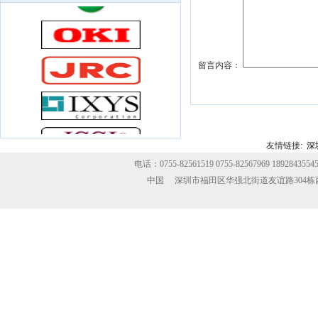
（国家半导），Xilinx （赛灵思） ST IR等
知名IC品牌原装产品.包括：单片机、存储
器、电源器件、接口电路、运算放大器、
模数/数模转换器、可编程逻辑器件、高频
留言内容：
模块，光耦、二三极管、MOS管等
友情链接:
深
电话：0755-82561519 0755-82567969 189284355
中国 深圳市福田区华强北街道友谊路304栋