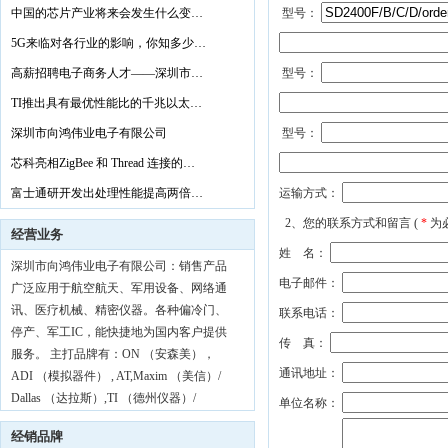
MA
中国的芯片产业将来会发生什么变…
型号：
5G来临对各行业的影响，你知多少…
高薪招聘电子商务人才——深圳市…
型号：
TI推出具有最优性能比的千兆以太…
深圳市向鸿伟业电子有限公司
型号：
芯科亮相ZigBee 和 Thread 连接的…
富士通研开发出处理性能提高两倍…
运输方式：
2、您的联系方式和留言 (
*
为
经营业务
姓 名：
深圳市向鸿伟业电子有限公司：销售产品
电子邮件：
广泛应用于航空航天、军用设备、网络通
讯、医疗机械、精密仪器。各种偏冷门、
联系电话：
停产、军工IC，能快捷地为国内客户提供
传 真：
服务。 主打品牌有：ON （安森美），
通讯地址：
ADI （模拟器件） , AT,Maxim （美信）/
Dallas （达拉斯）,TI （德州仪器）/
单位名称：
BB（Burr-Brown），Philips （飞利浦）/
经销品牌
NXP （恩智浦），NEC （日电），NS