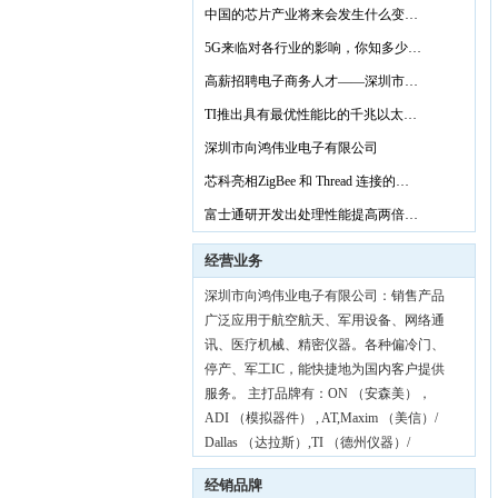
中国的芯片产业将来会发生什么变…
5G来临对各行业的影响，你知多少…
高薪招聘电子商务人才——深圳市…
TI推出具有最优性能比的千兆以太…
深圳市向鸿伟业电子有限公司
芯科亮相ZigBee 和 Thread 连接的…
富士通研开发出处理性能提高两倍…
经营业务
深圳市向鸿伟业电子有限公司：销售产品
广泛应用于航空航天、军用设备、网络通
讯、医疗机械、精密仪器。各种偏冷门、
停产、军工IC，能快捷地为国内客户提供
服务。 主打品牌有：ON （安森美），
ADI （模拟器件） , AT,Maxim （美信）/
Dallas （达拉斯）,TI （德州仪器）/
BB（Burr-Brown），Philips （飞利浦）/
经销品牌
NXP （恩智浦），NEC （日电），NS