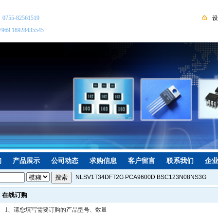
：
0755-82561519
设
7969 18928435545
询
产品展示
公司动态
求购信息
客户留言
联系我们
企
NLSV1T34DFT2G
PCA9600D
BSC123N08NS3G
P82B96TD
LMC555CMX
AUIRS2191STR
在线订购
NXFT15XH103FA2B025
NCS2333DR2G
1、请您填写需要订购的产品型号、数量